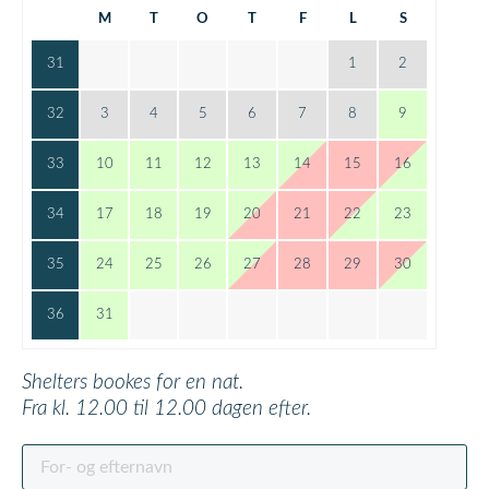
M
T
O
T
F
L
S
31
1
2
32
3
4
5
6
7
8
9
33
10
11
12
13
14
15
16
34
17
18
19
20
21
22
23
35
24
25
26
27
28
29
30
36
31
Shelters bookes for en nat.
Fra kl. 12.00 til 12.00 dagen efter.